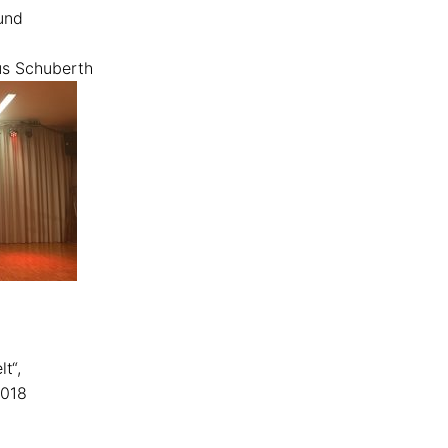
und
aus Schuberth
t“,
2018