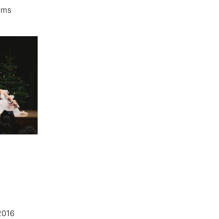
ims
2016